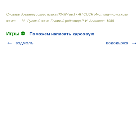
Словарь древнерусского языка (XI-XIV вв.) / АН СССР. Институт русского
языка. — М.: Русский язык
.
Главный редактор Р. И. Аванесов
.
1988
.
Игры ⚽
Поможем написать курсовую
водмолъ
вододьржа