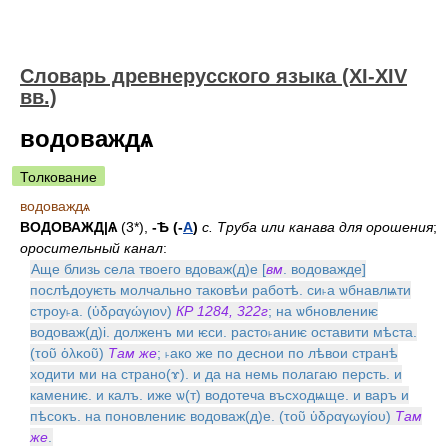
Словарь древнерусского языка (XI-XIV
вв.)
водоваждѧ
Толкование
водоваждѧ
ВОДОВАЖД|Ѧ
(3*),
-Ѣ (-
А
)
с. Труба или канава для орошения
;
оросительный канал
:
Аще близь села твоего вдоваж(д)е [
вм
. водоважде]
послѣдоуѥть молчально таковѣи работѣ. си˫а ѡбнавлѩти
строу˫а. (ὑδραγώγιον)
КР 1284, 322г
; на ѡбновлениѥ
водоваж(д)i. долженъ ми ѥси. расто˫аниѥ оставити мѣста.
(τοῦ ὁλκοῦ)
Там же
; ˫ако же по деснои по лѣвои странѣ
ходити ми на страно(ɤ). и да на немь полагаю персть. и
камениѥ. и калъ. иже ѡ(т) водотеча въсходѩще. и варъ и
пѣсокъ. на поновлениѥ водоваж(д)е. (τοῦ ὑδραγωγίου)
Там
же
.